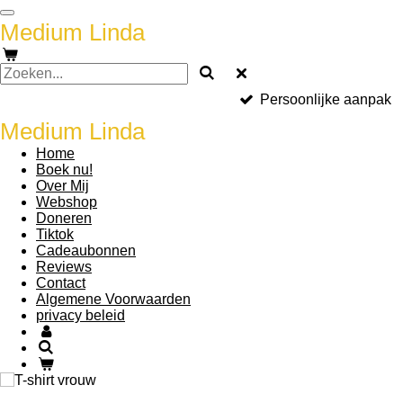
Ga
Medium Linda
direct
naar
de
hoofdinhoud
Persoonlijke aanpak
Medium Linda
Home
Boek nu!
Over Mij
Webshop
Doneren
Tiktok
Cadeaubonnen
Reviews
Contact
Algemene Voorwaarden
privacy beleid