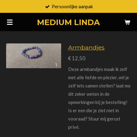
Persoonlijke aanpak
Ga
direct
MEDIUM LINDA
naar
de
hoofdinhoud
Armbandjes
€ 12,50
Deze armbandjes maak ik zelf
met alle liefde en plezier, wil je
zelf iets samen stellen? laat me
dit zeker weten in de
opmerkingen bij je bestelling!
Is er een die je ziet niet in
vooraad? Stuur mij gerust
privé.