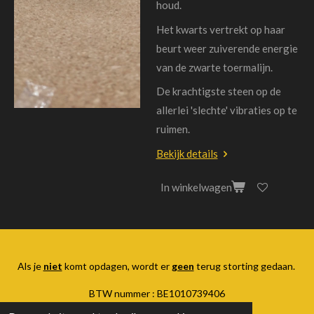
houd.
Het kwarts vertrekt op haar
beurt weer zuiverende energie
van de zwarte toermalijn.
De krachtigste steen op de
allerlei 'slechte' vibraties op te
ruimen.
Bekijk details
In winkelwagen
Als je
niet
komt opdagen, wordt er
geen
terug storting gedaan.
BTW nummer : BE1010739406
© 2024 Medium Linda